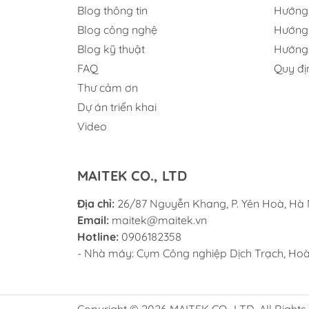
c
Blog thông tin
Hướng
p
Blog công nghệ
Hướng 
t
Blog kỹ thuật
Hướng 
s
FAQ
Quy đị
m
Đào taọ trí tuệ nh
Thư cảm ơn
T
Đào tạo IOT
Dự án triển khai
m
Đào tạo Blockcha
Video
khối )
C
Xe tự hành
M
MAITEK CO., LTD
p
Máy in 3D
g
Địa chỉ:
26/87 Nguyễn Khang, P. Yên Hoà, Hà 
Lập trình nhúng, 
c
Email:
maitek@maitek.vn
Thiết bị tạo mẫu 
Hotline:
0906182358
1
máy Laser, CNC
- Nhà máy: Cụm Công nghiệp Dịch Trạch, Hoài
0
–
Copyright © 2026 MAITEK CO., LTD. All Rights