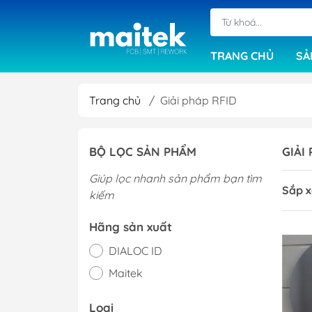
TRANG CHỦ
SẢ
Trang chủ
/
Giải pháp RFID
Máy cắt bo mạch
BỘ LỌC SẢN PHẨM
GIẢI
Máy khoan cơ
Giúp lọc nhanh sản phẩm bạn tìm
Máy ép đa lớp
Sắp x
kiếm
Máy sấy khô PCB
Phần mềm
Hãng sản xuất
Máy in phim
DIALOC ID
Máy làm mạch in
Maitek
Máy chải rửa bo
Loại