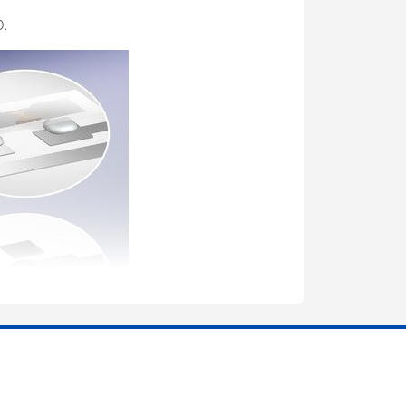
ra
D.
g minh
h viện thông
ication
,
ta có thể hiểu đây chính là việc nhận
óng vô tuyến để tự động xác định và theo dõi