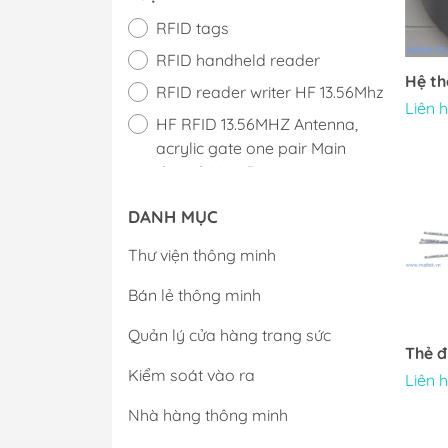
Máy ép phim
RFID tags
Máy hiện hình, ă
RFID handheld reader
Bể mạ điện phân
Hệ t
RFID reader writer HF 13.56Mhz
Máy chụp UV
Liên 
HF RFID 13.56MHZ Antenna,
Máy SMT bán tự 
acrylic gate one pair Main
Máy kiểm tra chấ
door & Vice Door
PCB
DANH MỤC
Xử lý bề mặt
Xử lý nước thải
Thư viện thông minh
Vật tư tiêu hao
Bán lẻ thông minh
Quản lý cửa hàng trang sức
Hệ thống mẫu P
Thẻ đ
Kiểm soát vào ra
Liên 
Hệ thống mẫu S
Nhà hàng thông minh