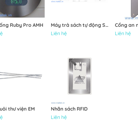
Máy rửa, làm sạch bo
n mòn
mạch
Tủ bảo quản linh kiện
hống Ruby Pro AMH
Máy trả sách tự động Sapphire 24/7
hệ
Liên hệ
Liên hệ
Thiết bị xử lý linh kiện cắm
động
Profile nhiệt
t lượng
Vật tư tiêu hao
Máy kiểm tra quang AOI
Máy kiểm tra SPI
Máy kiểm tra Xray
CB
Thư viện thông
uôi thư viện EM
Nhãn sách RFID
SCANCAD
hệ
Liên hệ
MT
Bán lẻ thông m
MARTIN
Quản lý cửa hà
MADELL
sức