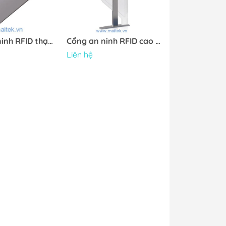
Cổng an ninh RFID thạch anh
Cổng an ninh RFID cao cấp
Liên hệ
 minh
Tủ môi trường
inh
ng trang