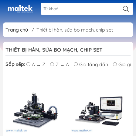
Trang chủ
/
Thiết bị hàn, sửa bo mạch, chip set
THIẾT BỊ HÀN, SỬA BO MẠCH, CHIP SET
Sắp xếp:
A → Z
Z → A
Giá tăng dần
Giá giả