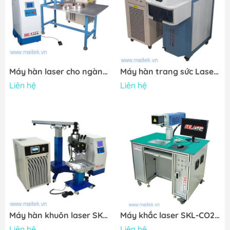
Máy hàn laser cho ngành quảng cáo SKL-W220/W400
Máy hàn trang sức Laser SKL-JW220WJewelry laser welding M/C
Liên hệ
Liên hệ
Máy hàn khuôn laser SKL-MW220W/400W
Máy khắc laser SKL-CO2 30W
Liên hệ
Liên hệ