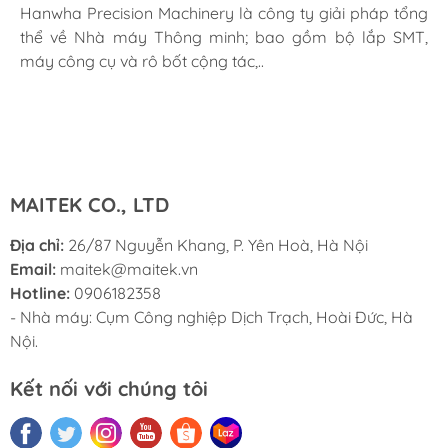
gồm tất cả máy móc, nguyên liệu và vật tư tiêu hao. Từ
Specifications (Length × Width × Height)
Hanwha Precision Machinery là công ty giải pháp tổng
Cung cấp hệ thống kiểm tra tia X được thiết kế và chế
Với sự hiện diện toàn cầu tại hơn 130 quốc gia, hiệu suất
Wor
đinh tán đến phòng thí nghiệm chìa khóa trao tay cho
thể về Nhà máy Thông minh; bao gồm bộ lắp SMT,
tạo đặc biệt các thuật toán mang lại sức sống mới cho
tuyệt vời, độ chính xác cao và độ tin cậy của máy
Optical 
các loạt nhỏ, bạn sẽ tìm thấy tất cả các sản phẩm xung
máy công cụ và rô bốt cộng tác,..
hình ảnh X-quang.
NeoDen PNP khiến chúng trở nên hoàn hảo cho R & D,
quanh bảng mạch in.
tạo mẫu chuyên nghiệp và sản xuất hàng loạt vừa và
nhỏ. Chúng tôi cung cấp giải pháp chuyên nghiệp về
thiết bị SMT một cửa.
Applications
MAITEK CO., LTD
Mobile phone electronic device, car, motorcycle, model
Địa chỉ:
26/87 Nguyễn Khang, P. Yên Hoà, Hà Nội
manufacturing and processing
Email:
maitek@maitek.vn
Hotline:
0906182358
▶ Suitable materials
- Nhà máy: Cụm Công nghiệp Dịch Trạch, Hoài Đức, Hà
S136, SKD一11, NAK80, 8407, 718, 738, H13, P20, W302,
Nội.
2344 mold, carbon steel, regular alloy, stainless steel,
beryllium copper, red copper, plastic mold of solid
Kết nối với chúng tôi
alloy material,, cast frame, forging mold, press frame,
die-cast frame, etc.