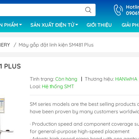
Hotli
0906
N PHẨM
SẢN XUẤT ĐIỆN TỬ
GIỚI THIỆU
GIẢI P
NERY
/
Máy gắp đặt linh kiện SM481 Plus
1 PLUS
Hệ thống mẫu SMT
Máy kiểm tra X
Máy gắp đặt linh kiện
Thiết bị kiểm t
Tình trạng:
Còn hàng
|
Thương hiệu:
HANWHA
mạch PCB,linh 
Loại:
Hệ thống SMT
Máy in kem hàn
Hệ thống kiểm t
Lò hàn reflow
mạch của EME
SM series models are the best selling products 
Băng tải
have been proven by many customers worldwid
Hệ thống kiểm 
Máy đếm linh kiện
 tự động
Hệ thống kiểm 
· Production speed and component coverage su
Lò hàn selective
 mạch
AOI
for general-purpose high-speed placement
Lò hàn sóng
· Adopts high speed piano head with one gantr