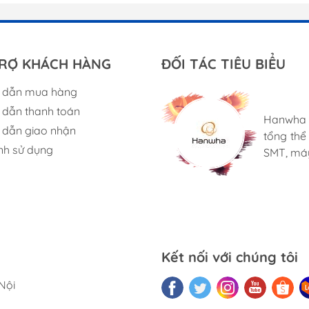
RỢ KHÁCH HÀNG
ĐỐI TÁC TIÊU BIỂU
 dẫn mua hàng
Bungard 
Với sự h
dẫn thanh toán
bảng mạ
suất tuy
Hanwha 
Cung cấp
dẫn giao nhận
nhỏ, bao
máy Neo
tổng th
tạo đặc 
tiêu hao
R & D, t
nh sử dụng
SMT, máy
cho hình
trao tay
vừa và 
sản phẩm
nghiệp về
2P_7 TAPE
Kết nối với chúng tôi
4P_7 TAPE
Nội
TAPE FEEDER