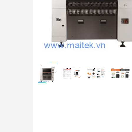
Máy ép phim
Máy hiện hình, ă
Bể mạ điện phân
Máy chụp UV
Máy SMT bán tự 
Máy kiểm tra chấ
PCB
Xử lý bề mặt
Xử lý nước thải
Vật tư tiêu hao
Hệ thống mẫu P
Hệ thống mẫu S