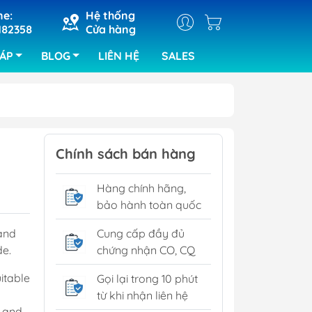
ne:
Hệ thống
182358
Cửa hàng
HÁP
BLOG
LIÊN HỆ
SALES
ray
Máy cắt khắc laser
Chính sách bán hàng
ra bảng
Máy hàn chip set
Hàng chính hãng,
kiện của ABI
bảo hành toàn quốc
ra lỗi bo
RIX
and
Cung cấp đầy đủ
e.
chứng nhận CO, CQ
tra SPI
tra quang
itable
Gọi lại trong 10 phút
từ khi nhận liên hệ
y and