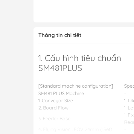
Thông tin chi tiết
1. Cấu hình tiêu chuẩn
SM481PLUS
[Standard machine configuration]
Spec
SM481 PLUS Machine
-
1. Conveyor Size
1. L
2. Board Flow
1. L
1. F
3. Feeder Base
Rea
4. Flying Vision : FOV 24mm (1Set)
-