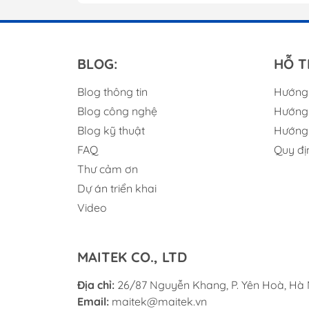
- Air Shower
Tape Feeder
BLOG:
HỖ T
Blog thông tin
Hướng
1. Machanical
Blog công nghệ
Hướng 
Feeder
Blog kỹ thuật
Hướng 
FAQ
Quy đị
[SMN Non-IT
Thư cảm ơn
Feeder]
Dự án triển khai
Video
No.
Code
Detail
SMN NON IT 8mm_
1
SBFB32100K
MAITEK CO., LTD
FEEDER
SMN NON IT 8mm_
2
SBFB32110K
Địa chỉ:
26/87 Nguyễn Khang, P. Yên Hoà, Hà 
FEEDER
Email:
maitek@maitek.vn
3
SBFB33100K
SMN NON IT 12mm 