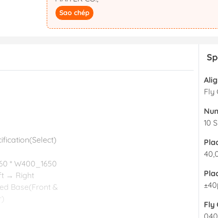
SPIDÉ
Kiểm soát vào 
Sao chép
HG LASER
Nhà hàng thôn
Puhui
Nhà thuốc, bện
minh
Sp
Seamark ZM
ABI Electronics
Ali
Fritsch Gmbh
Fly
Creative Electron
Num
NeoDen
10 S
Bungard Elektronik
ification(Select)
Pla
SKL SYSTEM
40,
460 * W400_1650
Hanwha Precision
Pla
eft → Right
Machinery
±40
ixed Base(Front &
THUNDER LASER
r)
Fly
DDM Novastar
040