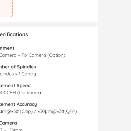
ra
g minh
h viện thông
ecifications
gnment
 Camera + Fix Camera (Option)
ber of Spindles
pindes x 1 Gantry
cement Speed
000CPH (Optimum)
cement Accuracy
μm@±3σ (Chip) / ±30μm@±3σ(QFP)
 Camera
2 ~ □16mm