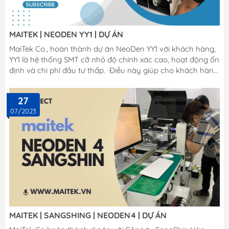
MAITEK | NEODEN YY1 | DỰ ÁN
MaiTek Co., hoàn thành dự án NeoDen YY1 với khách hàng,
YY1 là hệ thống SMT cỡ nhỏ độ chính xác cao, hoạt động ổn
định và chi phí đầu tư thấp. Điều này giúp cho khách hàng
rất nhanh chóng từ nghiên cứu chuyển sang sản xuất
thương mại hoá sản phẩm ra thị trường. Tham
27
khảo: https://maitek.vn/may-gap-dat-linh-kien-neoden-
07/2023
yy1
MAITEK | SANGSHING | NEODEN4 | DỰ ÁN