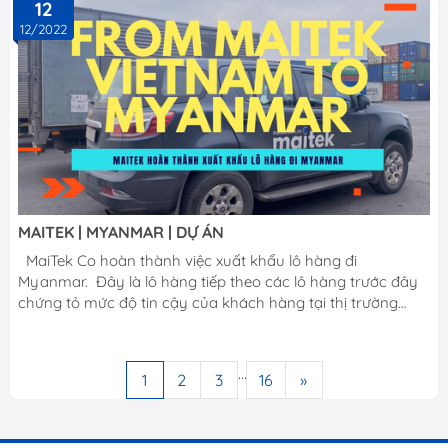
12
mới giúp việc nghiên cứu các ứng dụng thu, phát nhanh
12/2022
chóng và đạt hiệu quả cao hơn. Liên hệ: www.maitek.vn
MAITEK | MYANMAR | DỰ ÁN
MaiTek Co hoàn thành việc xuất khẩu lô hàng đi
Myanmar. Đây là lô hàng tiếp theo các lô hàng trước đây
chứng tỏ mức độ tin cậy của khách hàng tại thị trường
Myanmar.
...
1
2
3
16
»