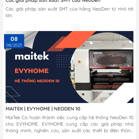
Các giải pháp sản xuất SMT của NeoDen
Các giải pháp sản xuất SMT của hãng NeoDen từ nhỏ tới
lớn.
08
08/2023
MAITEK | EVYHOME | NEODEN 10
MaiTek Co hoàn thành việc cung cấp hệ thống NeoDen 10
cho EVYHOME. EVYHOME cung cấp các giải pháp nhà
thông minh, nghiên cứu, sản xuất các thiết bị điện thông
minh MADE IN VIỆT NAM. Với hệ thống NeoDen 10 mới, sản