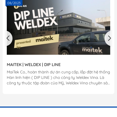
08/2023
MAITEK | WELDEX | DIP LINE
MaiTek Co., hoàn thành dự án cung cấp, lắp đặt hệ thống
Hàn linh hiện ( DIP LINE ) cho công ty Weldex Vina. Là
công ty thuộc tập đoàn của Mỹ, Weldex Vina chuyên sản
xuất các sản phẩm led, chiếu sáng cho ngành công
nghiệp ô tô. Với hệ thống Dip được MAITEK cung cấp đã
góp phần sản xuất các sản phẩm chất lượng cao, xuất
khẩu ra thị trường toàn cầu của Weldex. MaiTek Co.,
chân thành cảm ơn! Liên hệ: www.maitek.vn