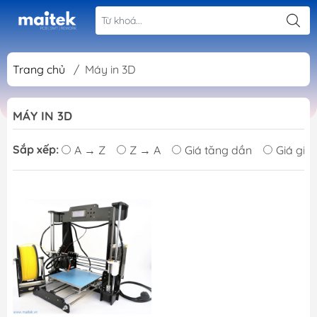
Trang chủ
/
Máy in 3D
MÁY IN 3D
Sắp xếp:
A → Z
Z → A
Giá tăng dần
Giá giả