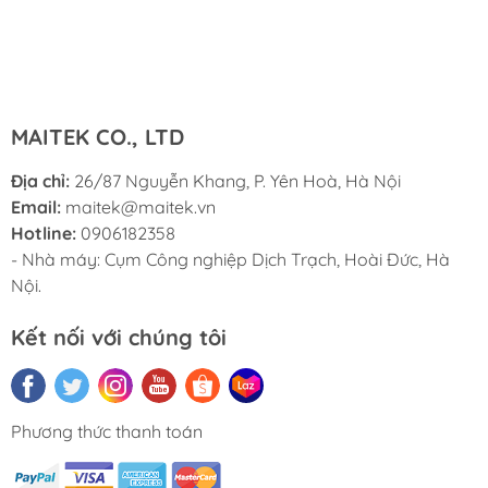
tạo mẫu chuyên nghiệp và sản xuất hàng loạt vừa và
nhỏ. Chúng tôi cung cấp giải pháp chuyên nghiệp về
thiết bị SMT một cửa.
MAITEK CO., LTD
Địa chỉ:
26/87 Nguyễn Khang, P. Yên Hoà, Hà Nội
Email:
maitek@maitek.vn
Hotline:
0906182358
- Nhà máy: Cụm Công nghiệp Dịch Trạch, Hoài Đức, Hà
Nội.
Kết nối với chúng tôi
Phương thức thanh toán