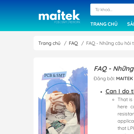
TRANG CHỦ
SẢ
Trang chủ
/
FAQ
/
FAQ - Những câu hỏi 
Máy cắt bo mạch
Máy khoan cơ
FAQ - Những
Máy ép đa lớp
Đăng bởi:
MAITEK 
Máy sấy khô PCB
Can I do 
Phần mềm
That is
Máy in phim
here c
resist
Máy làm mạch in
applica
Máy chải rửa bo
that LP