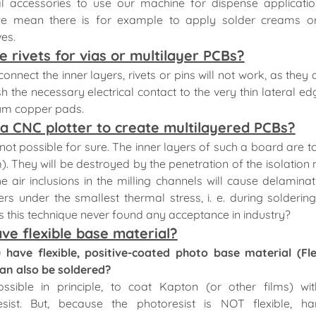
al accessories to use our machine for dispense applicatio
Máy rửa, làm sạch bo
e mean there is for example to apply solder creams o
n mòn
mạch
es.
e rivets for vias or multilayer PCBs?
Tủ bảo quản linh kiện
connect the inner layers, rivets or pins will not work, as they
Thiết bị xử lý linh kiện cắm
động
sh the necessary electrical contact to the very thin lateral ed
Profile nhiệt
 µm copper pads.
t lượng
Vật tư tiêu hao
 a CNC plotter to create multilayered PCBs?
 not possible for sure. The inner layers of such a board are to
Máy kiểm tra quang AOI
. They will be destroyed by the penetration of the isolation m
Máy kiểm tra SPI
he air inclusions in the milling channels will cause delaminat
Máy kiểm tra Xray
ers under the smallest thermal stress, i. e. during solderin
s this technique never found any acceptance in industry?
ve flexible base material?
CB
Thư viện thông
 have flexible, positive-coated photo base material (Fl
SCANCAD
an also be soldered?
MT
Bán lẻ thông m
possible in principle, to coat Kapton (or other films) wi
MARTIN
Quản lý cửa hà
esist. But, because the photoresist is NOT flexible, ha
MADELL
sức