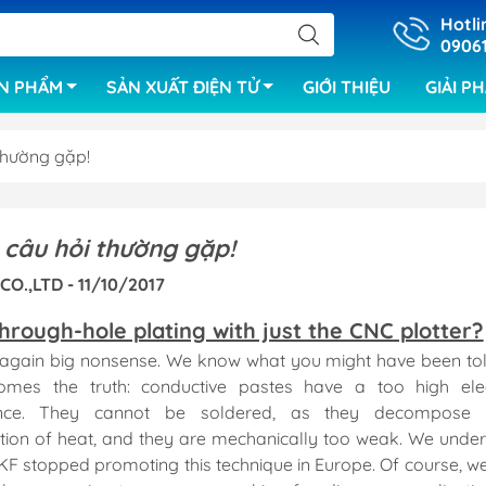
Hotli
0906
N PHẨM
SẢN XUẤT ĐIỆN TỬ
GIỚI THIỆU
GIẢI P
thường gặp!
Hệ thống mẫu SMT
Máy kiểm tra X
 câu hỏi thường gặp!
Máy gắp đặt linh kiện
Thiết bị kiểm t
CO.,LTD - 11/10/2017
mạch PCB,linh 
Máy in kem hàn
through-hole plating with just the CNC plotter?
Hệ thống kiểm t
Lò hàn reflow
mạch của EME
 again big nonsense. We know what you might have been tol
Băng tải
omes the truth: conductive pastes have a too high elec
Hệ thống kiểm 
Máy đếm linh kiện
ance. They cannot be soldered, as they decompose 
 tự động
Hệ thống kiểm 
tion of heat, and they are mechanically too weak. We unde
Lò hàn selective
 mạch
AOI
KF stopped promoting this technique in Europe. Of course, w
Lò hàn sóng