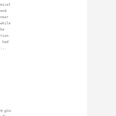
emical
pend
 near
 while
the
ction
e had
w...
re you