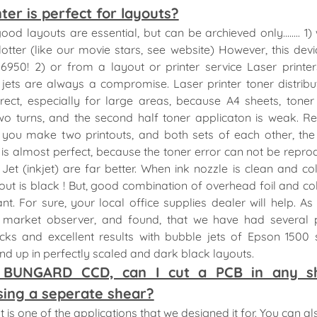
ter is perfect for layouts?
good layouts are essential, but can be archieved only........ 1)
lotter (like our movie stars, see website) However, this devic
6950! 2) or from a layout or printer service Laser printe
jets are always a compromise. Laser printer toner distribut
rect, especially for large areas, because A4 sheets, tone
wo turns, and the second half toner applicaton is weak. 
f you make two printouts, and both sets of each other, the
 is almost perfect, because the toner error can not be repro
Jet (inkjet) are far better. When ink nozzle is clean and col
ayout is black ! But, good combination of overhead foil and col
nt. For sure, your local office supplies dealer will help. As 
l market observer, and found, that we have had several p
ks and excellent results with bubble jets of Epson 1500 s
nd up in perfectly scaled and dark black layouts.
 BUNGARD CCD, can I cut a PCB in any s
sing a seperate shear?
t is one of the applications that we designed it for. You can al