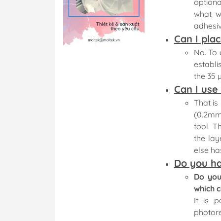
Máy ép phim
option
what w
Máy hiện hình, ă
adhesiv
Bể mạ điện phân
Can I plac
Máy chụp UV
No. To 
Máy SMT bán tự 
establi
the 35
Máy kiểm tra chấ
Can I use
PCB
That is
Xử lý bề mặt
(0.2mm)
Xử lý nước thải
tool. T
Vật tư tiêu hao
the lay
else ha
Do you ha
Hệ thống mẫu P
Do you
which c
Hệ thống mẫu S
It is 
photor