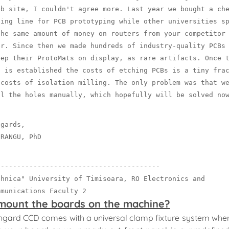
FINETECH
eb site, I couldn't agree more. Last year we bought a ch
sing line for PCB prototyping while other universities s
the same amount of money on routers from your competitor
er. Since then we made hundreds of industry-quality PCBs
ân tạo AI
eep their ProtoMats on display, as rare artifacts. Once 
s is established the costs of etching PCBs is a tiny fra
 costs of isolation milling. The only problem was that w
in ( Chuỗi
ll the holes manually, which hopefully will be solved no
egards,
 RANGU, PhD
Androi
nhanh,
----------------------------------------
ehnica" University of Timisoara, RO Electronics and
mmunications Faculty 2
mount the boards on the machine?
ngard CCD comes with a universal clamp fixture system whe