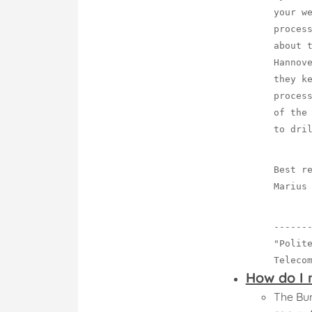
your w
proces
about 
Hannov
Đào taọ trí tuệ nh
they k
proces
Đào tạo IOT
of the
Đào tạo Blockcha
to dri
khối )
Xe tự hành
Best r
Máy in 3D
Marius
Lập trình nhúng, 
Thiết bị tạo mẫu 
------
máy Laser, CNC
"Polit
Teleco
How do I 
The Bu