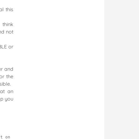
ra
l this
g minh
 think
h viện thông
nd not
BLE or
er and
or the
ible.
 at an
lp you
nt on