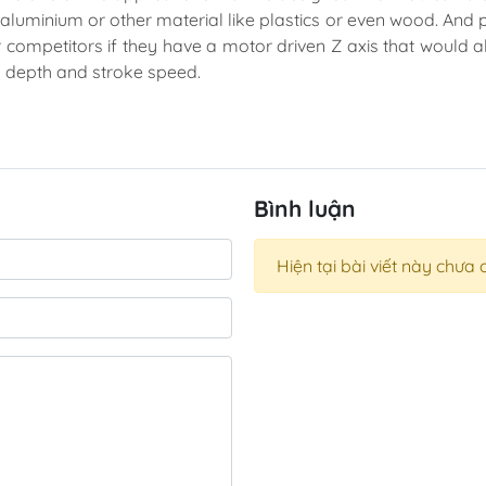
 aluminium or other material like plastics or even wood. And 
 competitors if they have a motor driven Z axis that would a
 depth and stroke speed.
Bình luận
Hiện tại bài viết này chưa 