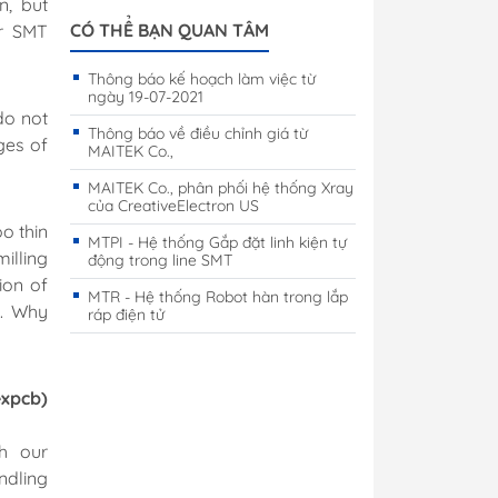
n, but
CÓ THỂ BẠN QUAN TÂM
r SMT
Thông báo kế hoạch làm việc từ
ngày 19-07-2021
 do not
Thông báo về điều chỉnh giá từ
ges of
MAITEK Co.,
MAITEK Co., phân phối hệ thống Xray
của CreativeElectron US
o thin
MTPI - Hệ thống Gắp đặt linh kiện tự
illing
động trong line SMT
ion of
MTR - Hệ thống Robot hàn trong lắp
g. Why
ráp điện tử
 minh
expcb)
Tủ môi trường
inh
th our
ng trang
ndling