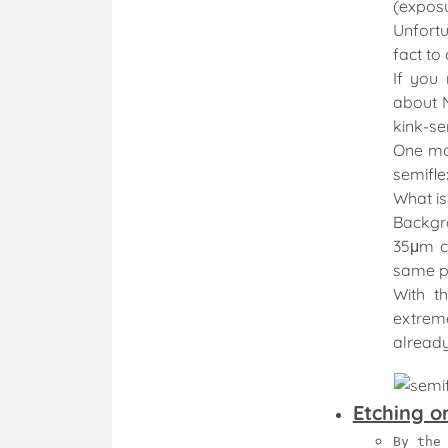
(exposu
Unfortu
fact to
If you 
about 
kink-sen
One mo
semifle
What is
Backgr
35μm co
same pr
With t
extreme
alread
Etching o
By the