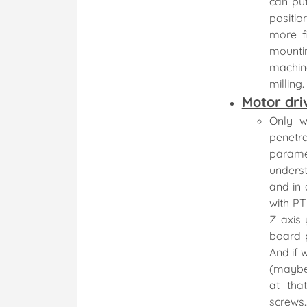
can pu
positio
more f
mounti
machin
milling.
Motor dri
Only w
penetr
parame
underst
and in
with PT
Z axis
board p
And if 
(maybe 
at tha
screws..