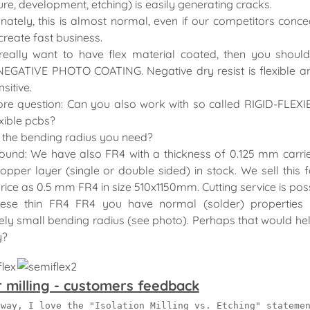
re, development, etching) is easily generating cracks.
SPIDÉ
Kiểm soát vào 
nately, this is almost normal, even if our competitors concea
 create fast business.
HG LASER
Nhà hàng thôn
really want to have flex material coated, then you should
Puhui
Nhà thuốc, bện
NEGATIVE PHOTO COATING. Negative dry resist is flexible a
minh
Seamark ZM
sitive.
re question: Can you also work with so called RIGID-FLEXI
ABI Electronics
xible pcbs?
Fritsch Gmbh
 the bending radius you need?
Creative Electron
ound: We have also FR4 with a thickness of 0.125 mm carri
pper layer (single or double sided) in stock. We sell this f
NeoDen
ice as 0.5 mm FR4 in size 510x1150mm. Cutting service is poss
Bungard Elektronik
hese thin FR4 FR4 you have normal (solder) properties
SKL SYSTEM
ly small bending radius (see photo). Perhaps that would he
y?
Hanwha Precision
Machinery
THUNDER LASER
r milling - customers feedback
DDM Novastar
 way, I love the "Isolation Milling vs. Etching" stateme