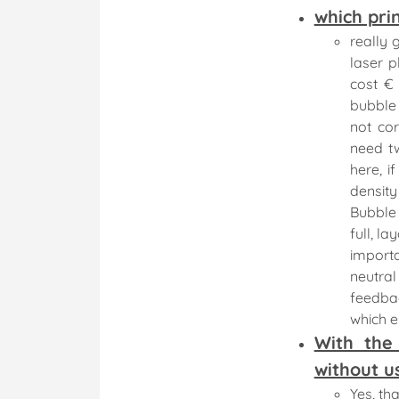
which prin
really 
laser p
cost € 
bubble 
not cor
need t
here, i
density
Bubble 
full, l
importa
neutra
feedbac
which e
With the
without u
Yes, tha