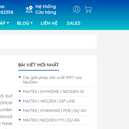
ne:
Hệ thống
182358
Cửa hàng
HÁP
BLOG
LIÊN HỆ
SALES
ray
Máy cắt khắc laser
BÀI VIẾT MỚI NHẤT
ra bảng
Máy hàn chip set
Các giải pháp sản xuất SMT của
kiện của ABI
NeoDen
ra lỗi bo
MAITEK | EVYHOME | NEODEN 10
RIX
d, but
MAITEK | WELDEX | DIP LINE
trical
tra SPI
under
MAITEK | MYANMAR | PCB | DỰ ÁN
tra quang
rstood
MAITEK | NEODEN YY1 | DỰ ÁN
e have