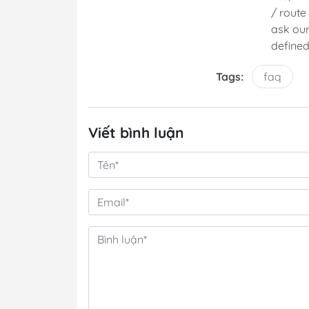
/ route
ask our
defined
Tags:
faq
Viết bình luận