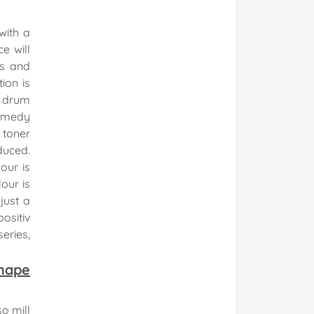
 with a
e will
rs and
ion is
r drum
Remedy
 toner
duced.
our is
our is
just a
ositiv
eries,
hape
so mill