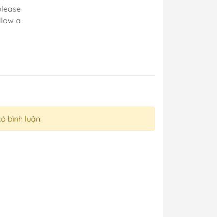
please
llow a
có bình luận.