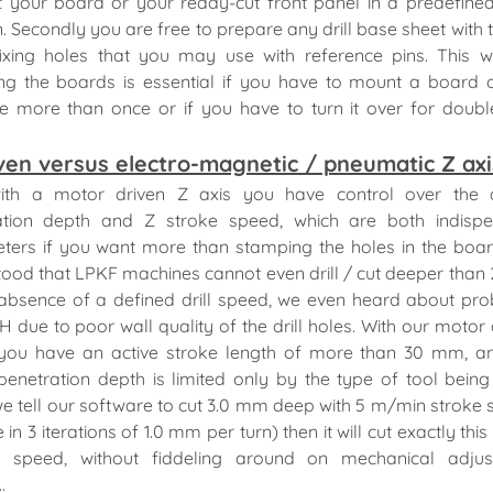
t your board or your ready-cut front panel in a predefine
n. Secondly you are free to prepare any drill base sheet with 
ixing holes that you may use with reference pins. This 
ng the boards is essential if you have to mount a board 
e more than once or if you have to turn it over for doubl
ven versus electro-magnetic / pneumatic Z axi
ith a motor driven Z axis you have control over the 
ation depth and Z stroke speed, which are both indispe
ters if you want more than stamping the holes in the boa
ood that LPKF machines cannot even drill / cut deeper than
 absence of a defined drill speed, we even heard about pr
H due to poor wall quality of the drill holes. With our motor 
 you have an active stroke length of more than 30 mm, a
enetration depth is limited only by the type of tool being
we tell our software to cut 3.0 mm deep with 5 m/min stroke 
in 3 iterations of 1.0 mm per turn) then it will cut exactly thi
t speed, without fiddeling around on mechanical adju
.