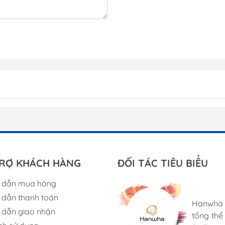
RỢ KHÁCH HÀNG
ĐỐI TÁC TIÊU BIỂU
 dẫn mua hàng
Bungard 
Với sự h
dẫn thanh toán
bảng mạ
suất tuy
Hanwha 
Cung cấp
dẫn giao nhận
nhỏ, bao
máy Neo
tổng th
tạo đặc 
tiêu hao
R & D, t