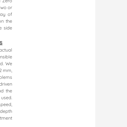
d Zero
two or
way of
on the
e side
s
actual
nsible
rd. We
 2 mm,
oblems
driven
nd the
 used.
speed,
s depth
stment