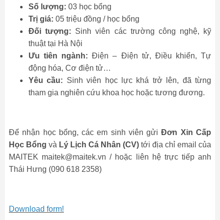
Số lượng:
03 học bổng
Trị giá:
05 triệu đồng / học bổng
Đối tượng:
Sinh viên các trường công nghệ, kỹ
thuật tại Hà Nội
Ưu tiên ngành:
Điện – Điện tử, Điều khiển, Tự
động hóa, Cơ điện tử…
Yêu cầu:
Sinh viên học lực khá trở lên, đã từng
tham gia nghiên cứu khoa học hoặc tương đương.
Để nhận học bổng, các em sinh viên gửi
Đơn Xin Cấp
Học Bổng
và
Lý Lịch Cá Nhân (CV)
tới địa chỉ email của
MAITEK
maitek@maitek.vn
/ hoặc liên hệ trực tiếp anh
Thái Hưng (090 618 2358)
Download form!