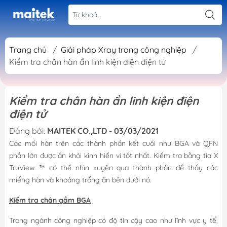
Trang chủ
/
Giải pháp Xray trong công nghiệp
/
Kiểm tra chân hàn ẩn linh kiện điện điện tử
Kiểm tra chân hàn ẩn linh kiện điện
điện tử
Đăng bởi:
MAITEK CO.,LTD - 03/03/2021
Các mối hàn trên các thành phần kết cuối như BGA và QFN
phần lớn được ẩn khỏi kính hiển vi tốt nhất. Kiểm tra bằng tia X
TruView ™ có thể nhìn xuyên qua thành phần để thấy các
miếng hàn và khoảng trống ẩn bên dưới nó.
Kiểm tra chân gầm BGA
Trong ngành công nghiệp có độ tin cậy cao như lĩnh vực y tế,