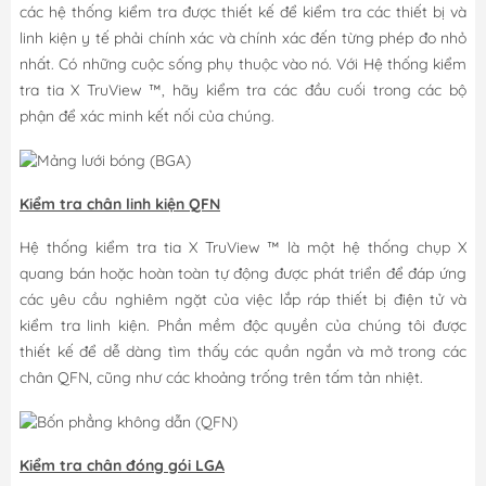
các hệ thống kiểm tra được thiết kế để kiểm tra các thiết bị và
linh kiện y tế phải chính xác và chính xác đến từng phép đo nhỏ
nhất. Có những cuộc sống phụ thuộc vào nó. Với Hệ thống kiểm
tra tia X TruView ™, hãy kiểm tra các đầu cuối trong các bộ
phận để xác minh kết nối của chúng.
Kiểm tra chân linh kiện QFN
Hệ thống kiểm tra tia X TruView ™ là một hệ thống chụp X
quang bán hoặc hoàn toàn tự động được phát triển để đáp ứng
các yêu cầu nghiêm ngặt của việc lắp ráp thiết bị điện tử và
kiểm tra linh kiện. Phần mềm độc quyền của chúng tôi được
thiết kế để dễ dàng tìm thấy các quần ngắn và mở trong các
chân QFN, cũng như các khoảng trống trên tấm tản nhiệt.
Kiểm tra chân đóng gói LGA