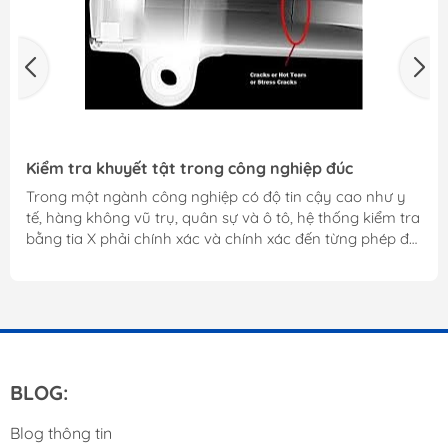
Kiểm tra khuyết tật trong công nghiệp đúc
Trong một ngành công nghiệp có độ tin cậy cao như y
tế, hàng không vũ trụ, quân sự và ô tô, hệ thống kiểm tra
bằng tia X phải chính xác và chính xác đến từng phép đo
nhỏ nhất. Có những cuộc sống phụ thuộc vào nó. Với Hệ
thống kiểm tra tia X TruView ™, chúng tôi đảm bảo rằng
các thiết bị của bạn sẽ được kiểm tra chính xác các điểm
bất thường để ngăn ngừa các trục trặc tiềm ẩn. Creative
Electron cung cấp nhiều quy trình kiểm tra bằng tia X
khác nhau áp dụng cho...
BLOG:
Blog thông tin