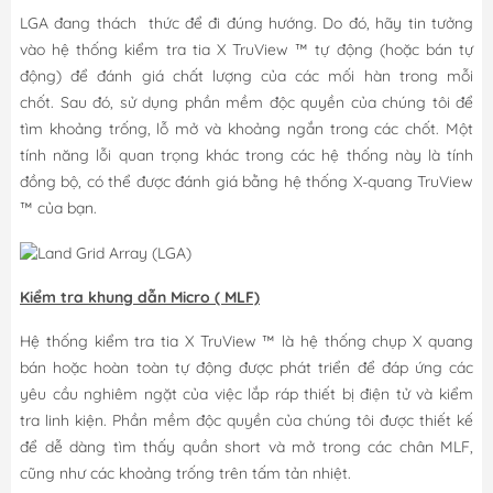
LGA đang thách thức để đi đúng hướng. Do đó, hãy tin tưởng
vào hệ thống kiểm tra tia X TruView ™ tự động (hoặc bán tự
động) để đánh giá chất lượng của các mối hàn trong mỗi
chốt. Sau đó, sử dụng phần mềm độc quyền của chúng tôi để
tìm khoảng trống, lỗ mở và khoảng ngắn trong các chốt. Một
tính năng lỗi quan trọng khác trong các hệ thống này là tính
đồng bộ, có thể được đánh giá bằng hệ thống X-quang TruView
™ của bạn.
Kiểm tra khung dẫn Micro ( MLF)
Hệ thống kiểm tra tia X TruView ™ là hệ thống chụp X quang
bán hoặc hoàn toàn tự động được phát triển để đáp ứng các
yêu cầu nghiêm ngặt của việc lắp ráp thiết bị điện tử và kiểm
tra linh kiện. Phần mềm độc quyền của chúng tôi được thiết kế
để dễ dàng tìm thấy quần short và mở trong các chân MLF,
cũng như các khoảng trống trên tấm tản nhiệt.