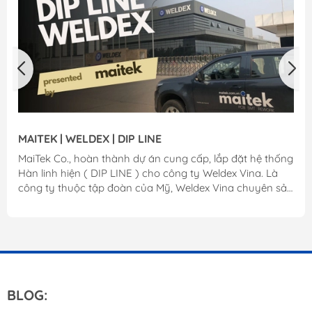
MAITEK | WELDEX | DIP LINE
MaiTek Co., hoàn thành dự án cung cấp, lắp đặt hệ thống
Hàn linh hiện ( DIP LINE ) cho công ty Weldex Vina. Là
công ty thuộc tập đoàn của Mỹ, Weldex Vina chuyên sản
xuất các sản phẩm led, chiếu sáng cho ngành công
nghiệp ô tô. Với hệ thống Dip được MAITEK cung cấp đã
góp phần sản xuất các sản phẩm chất lượng cao, xuất
khẩu ra thị trường toàn cầu của Weldex. MaiTek Co.,
chân thành cảm ơn! Liên hệ: www.maitek.vn
BLOG: