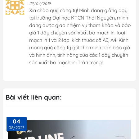
23/04/2019
Xin chào quý công ty! Mình đang giảng dạy
tại trường Đại học KTCN Thái Nguyên, mình
đang được giao nhiệm vụ tham khảo và báo
giá 1 dây chuyền sản xuất bo mạch in. loại
mạch in 1 và 2 lớp. kích thước cỡ A3, A4. Kính
mong quý công ty gửi cho mình bản báo giá
và hình ảnh, tính năng của các 1 dây chuyền
sản xuất bo mạch in. Trân trọng!
Bài viết liên quan:
04
08/2023