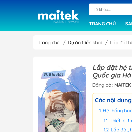
TRANG CHỦ
SẢ
Trang chủ
/
Dự án triển khai
/
Lắp đặt h
Máy cắt bo mạch
Máy khoan cơ
Lắp đặt hệ 
Quốc gia Hà
Máy ép đa lớp
Đăng bởi:
Máy sấy khô PCB
MAITEK 
Phần mềm
Các nội dung
Máy in phim
Hệ thống ba
Máy làm mạch in
Thiết bị đ
Máy chải rửa bo
Lắp đặt, 