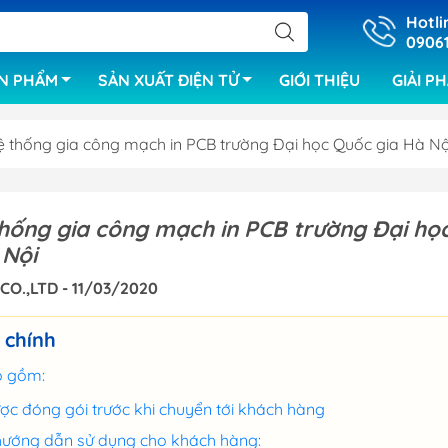
Hotli
0906
N PHẨM
SẢN XUẤT ĐIỆN TỬ
GIỚI THIỆU
GIẢI P
ệ thống gia công mạch in PCB trường Đại học Quốc gia Hà Nộ
Hệ thống mẫu SMT
Máy kiểm tra X
thống gia công mạch in PCB trường Đại họ
Máy gắp đặt linh kiện
Thiết bị kiểm t
 Nội
mạch PCB,linh 
Máy in kem hàn
CO.,LTD - 11/03/2020
Hệ thống kiểm t
Lò hàn reflow
mạch của EME
 chính
Băng tải
Hệ thống kiểm 
o gồm:
Máy đếm linh kiện
 tự động
Hệ thống kiểm 
Lò hàn selective
ược đóng gói trước khi chuyển tới khách hàng
 mạch
AOI
hướng dẫn sử dụng cho khách hàng:
Lò hàn sóng