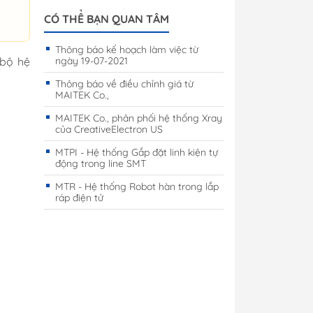
CÓ THỂ BẠN QUAN TÂM
Thông báo kế hoạch làm việc từ
 bộ hệ
ngày 19-07-2021
Thông báo về điều chỉnh giá từ
MAITEK Co.,
MAITEK Co., phân phối hệ thống Xray
của CreativeElectron US
MTPI - Hệ thống Gắp đặt linh kiện tự
động trong line SMT
MTR - Hệ thống Robot hàn trong lắp
ráp điện tử
 minh
Tủ môi trường
inh
ng trang