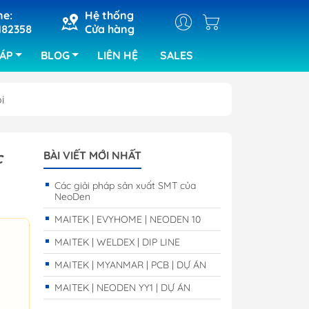
ne:
Hệ thống
182358
Cửa hàng
HÁP
BLOG
LIÊN HỆ
SALES
i
ray
Máy cắt khắc laser
c
BÀI VIẾT MỚI NHẤT
ra bảng
Máy hàn chip set
Các giải pháp sản xuất SMT của
kiện của ABI
NeoDen
ra lỗi bo
MAITEK | EVYHOME | NEODEN 10
RIX
MAITEK | WELDEX | DIP LINE
tra SPI
MAITEK | MYANMAR | PCB | DỰ ÁN
tra quang
MAITEK | NEODEN YY1 | DỰ ÁN