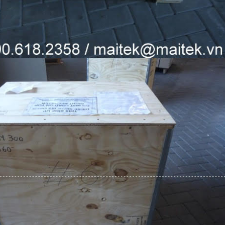
FINETECH
ân tạo AI
in ( Chuỗi
Androi
nhanh,