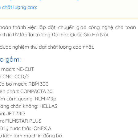
chất lượng cao:
Máy rửa, làm sạch bo
n mòn
mạch
Tủ bảo quản linh kiện
hoàn thành việc lắp đặt, chuyển giao công nghệ cho toàn
h in 02 lớp tại trường Đại học Quốc Gia Hà Nội.
Thiết bị xử lý linh kiện cắm
động
Profile nhiệt
được nghiệm thu đạt chất lượng cao nhất.
t lượng
Vật tư tiêu hao
o gồm:
Máy kiểm tra quang AOI
o mạch: NE-CUT
Máy kiểm tra SPI
n CNC: CCD/2
rửa bo mạch: RBM 300
Máy kiểm tra Xray
iện phân: COMPACTA 30
him cảm quang: RLM 419p
 sáng chân không: HELLAS
CB
Thư viện thông
òn: JET 34D
SCANCAD
MT
Bán lẻ thông m
im: FILMSTAR PLUS
MARTIN
ử lý nước thải: IONEX A
Quản lý cửa hà
phụ kiện làm mạch in đồng bộ
MADELL
sức