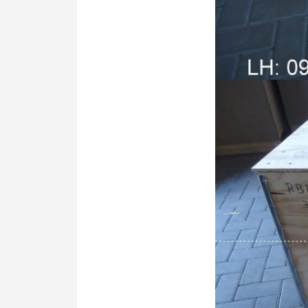
Đào taọ trí tuệ nh
Đào tạo IOT
Đào tạo Blockcha
khối )
Xe tự hành
Máy in 3D
Lập trình nhúng, 
Thiết bị tạo mẫu 
máy Laser, CNC