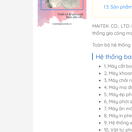
Máy ép phim
Sản phẩm 
Máy hiện hình, ă
Bể mạ điện phân
MAITEK CO., LTD 
Máy chụp UV
thống gia công mạc
Máy SMT bán tự 
Toàn bộ hệ thống 
Máy kiểm tra chấ
PCB
Hệ thống ba
Xử lý bề mặt
1, Máy cắt b
Xử lý nước thải
2, Máy khoa
3, Máy chải 
Vật tư tiêu hao
4, Máy mạ đ
5, Máy ép p
6, Máy phơi
Hệ thống mẫu P
7, Máy ăn m
Hệ thống mẫu S
8, Máy in ph
9, Hệ thống x
10, Vật tư, 