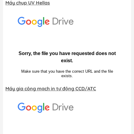
Máy chup UV Hellas
Máy gia công mạch in tự động CCD/ATC