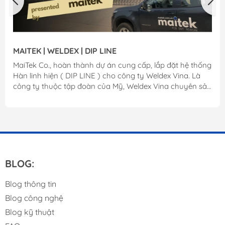
MAITEK | WELDEX | DIP LINE
MaiTek Co., hoàn thành dự án cung cấp, lắp đặt hệ thống
Hàn linh hiện ( DIP LINE ) cho công ty Weldex Vina. Là
công ty thuộc tập đoàn của Mỹ, Weldex Vina chuyên sản
xuất các sản phẩm led, chiếu sáng cho ngành công
nghiệp ô tô. Với hệ thống Dip được MAITEK cung cấp đã
góp phần sản xuất các sản phẩm chất lượng cao, xuất
khẩu ra thị trường toàn cầu của Weldex. MaiTek Co.,
chân thành cảm ơn! Liên hệ: www.maitek.vn
BLOG:
Blog thông tin
Blog công nghệ
Blog kỹ thuật