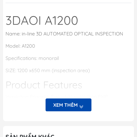
3DAOI A1200
Name: in-line 3D AUTOMATED OPTICAL INSPECTION
Model: A1200
Specifications: monorail
SIZE: 1200 x650 mm (inspection area)
Product Features
Inspection Principle: Sine white projection PMP
inspection
XEM THÊM
Defect inspections: Missing parts, offset, rotation, three-
dimensional polarity, upside down, OCV , side standing,
tombstone, poor soldering, etc.
SẢN PHẨM KHÁC