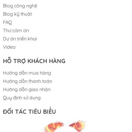
Accuracy: XY (Resolution)：10um.
Blog công nghệ
Blog kỹ thuật
Repeatability: height：≤1um （4
FAQ
Sigma）;volume/acreage：<1%（4 Sigma）.
Thư cảm ơn
Maximum Loading PCB Size(X*Y): 1200x650mm.
Dự án triển khai
Video
Inspection Speed: 0.45 SEC/FOV.
Mark-point Detection Time: 0.5sec/piece.
HỖ TRỢ KHÁCH HÀNG
MaximuminspectionHight: 10mm.
Hướng dẫn mua hàng
Hướng dẫn thanh toán
Maximum height of component on PCB: 50mm.
Hướng dẫn giao nhận
MaximumPCB Warpage: ±5mm.
Quy định sử dụng
Operating System Support: Windows 10 Professional
ĐỐI TÁC TIÊU BIỂU
(64 bit).
Equipment Dimension and weight: W1730xD1320xH1530.