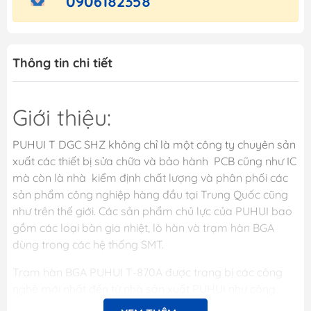
0906182358
Thông tin chi tiết
Giới thiệu:
PUHUI T DGC SHZ không chỉ là một công ty chuyên sản
xuất các thiết bị sửa chữa và bảo hành PCB cũng như IC
mà còn là nhà kiểm định chất lượng và phân phối các
sản phẩm công nghiệp hàng đầu tại Trung Quốc cũng
như trên thế giới. Các sản phẩm chủ lực của PUHUI bao
gồm các loại bàn gia nhiệt, lò hàn và trạm hàn BGA
dùng trong các hệ thống SMT.
Trạm hàn BGA PUHUI T-870A được trang bị các công
nghệ mới nhất đến từ nhà sản xuất PUHUI như công
nghệ làm nóng IRDA, gia nhiệt hồng ngoại. Không