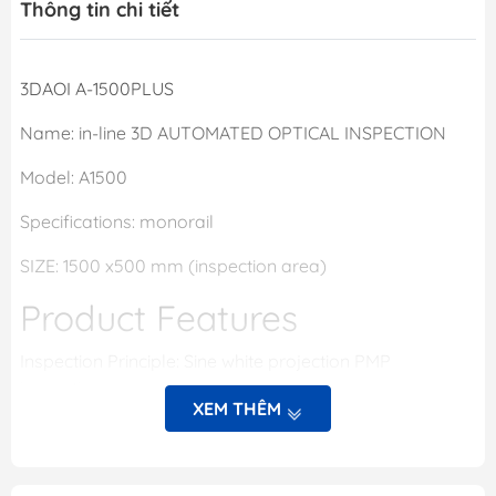
Thông tin chi tiết
3DAOI A-1500PLUS
Name: in-line 3D AUTOMATED OPTICAL INSPECTION
Model: A1500
Specifications: monorail
SIZE: 1500 x500 mm (inspection area)
Product Features
Inspection Principle: Sine white projection PMP
inspection
XEM THÊM
Defect inspections: Missing parts, offset, rotation, three-
dimensional polarity, upside down, OCV , side standing,
tombstone, poor soldering, etc.