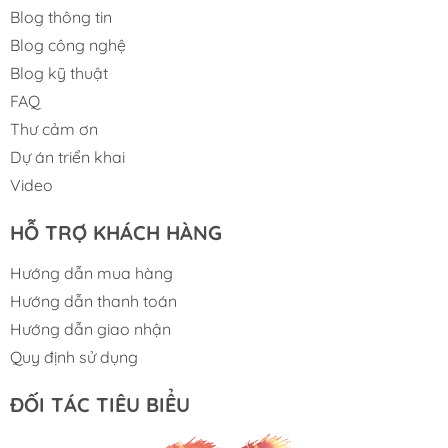
Blog thông tin
Accuracy: XY (Resolution)：10um.
Blog công nghệ
Repeatability: height：≤1um （4
Blog kỹ thuật
Sigma）;volume/acreage：<1%（4 Sigma）.
FAQ
Thư cảm ơn
Maximum Loading PCB Size(X*Y): 1500x500mm.
Dự án triển khai
Inspection Speed: 0.45 SEC/FOV.
Video
Mark-point Detection Time: 0.5sec/piece.
HỖ TRỢ KHÁCH HÀNG
MaximuminspectionHight: 10mm.
Hướng dẫn mua hàng
Maximum height of component on PCB: 50mm.
Hướng dẫn thanh toán
Hướng dẫn giao nhận
MaximumPCB Warpage: ±5mm.
Quy định sử dụng
Operating System Support: Windows 10 Professional
(64 bit).
ĐỐI TÁC TIÊU BIỂU