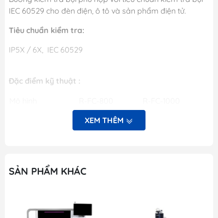
IEC 60529 cho đèn điện, ô tô và sản phẩm điện tử.
Tiêu chuẩn kiểm tra:
IP5X / 6X, IEC 60529
Đặc điểm kỹ thuật :
Mô hình
R-FC-800
R-FC-1000
XEM THÊM
Kích thước buồng
800 * 800 *
1000 * 1000 *
bên trong (W * D *
800mm
1000mm
H)
Kích thước buồng
SẢN PHẨM KHÁC
1450 * 1200 *
1650 * 1300 *
bên ngoài (W * D *
1800mm
1900mm
H)
Vật liệu buồng