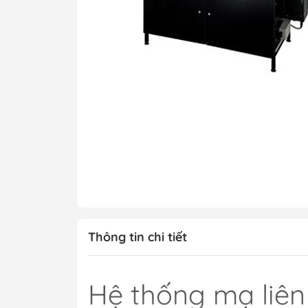
Máy ép phim
Máy hiện hình, ă
Bể mạ điện phân
Máy chụp UV
Máy SMT bán tự 
Máy kiểm tra chấ
PCB
Xử lý bề mặt
Xử lý nước thải
Vật tư tiêu hao
Thông tin chi tiết
Hệ thống mẫu P
Hệ thống mẫu S
Hệ thống mạ liê