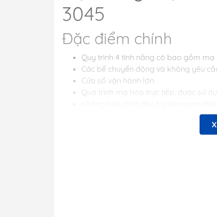
3045
Đặc điểm chính
Quy trình 4 tính năng có bao gồm mạ
Các bể chuyển động và không yêu cầ
Cửa sổ vận hành lớn.
Quá trình mạ hóa trực tiếp, được sử dụ
Không hóa chất độc hại liên quan đế
Thời gian mạ nhỏ hơn 1h - bằng nửa c
X
được sử dụng thường xuyên.
Phân tích tối thiểu- chủ yếu thực hiệ
hành)
Thiết bị nhỏ gọn - lý tưởng khi sử dụ
Điều khiển trạng thái rắn, ra dòng kép
Hệ thống mạ của chúng tôi được thiết kế hướ
tăng năng suất mạ.
Bo mạ xuyên lỗ. Quá trình không phức tạp n