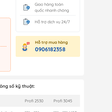
Giao hàng toàn
quốc nhanh chóng
Hỗ trợ dịch vụ 24/7
Hỗ trợ mua hàng
0906182358
ông số kỹ thuật:
 minh
Tủ môi trường
inh
Profi 2530
Profi 3045
ng trang