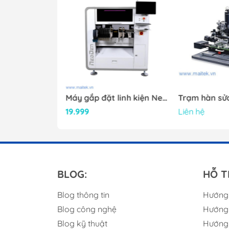
Nguồn cấp:
1. Điện cực độc lập với bộ thời gian số.
2. Đặt thời gian mạ từ 0-99 minutes, số.
3. Chức nằng "Dừng" để ngắt dòng mạ bất c
tục đến khi thời gian mạ kết thúc.
4. Đồng hồ số 0-9999, đặt thời gian và reset
5.Bảng điều khiển với các nút cảm ứng.
Máy in kem hàn tự động Neoden ND450
Máy gắp đặt linh kiện NeoDen 10P
19.999
Liên hệ
Single PSU for Panel Plating - p
Profi 2530
12" = 250x300mm 50A
Single PSU for Panel Plating - p
Profi 3045
18" = 300x450mm 100A
BLOG:
HỖ T
Blog thông tin
Hướng
Blog công nghệ
Hướng 
Blog kỹ thuật
Hướng 