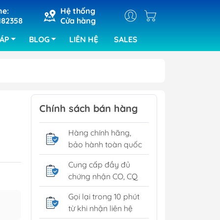
ne:
Hệ thống
182358
Cửa hàng
HÁP
BLOG
LIÊN HỆ
SALES
ray
Máy cắt khắc laser
Chính sách bán hàng
ra bảng
Máy hàn chip set
Hàng chính hãng,
kiện của ABI
bảo hành toàn quốc
ra lỗi bo
RIX
Cung cấp đầy đủ
chứng nhận CO, CQ
tra SPI
tra quang
Gọi lại trong 10 phút
từ khi nhận liên hệ