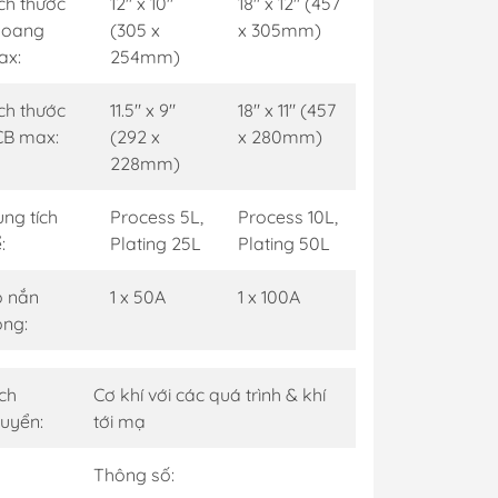
ch thước
12" x 10"
18" x 12" (457
ra
hoang
(305 x
x 305mm)
ax:
254mm)
g minh
h viện thông
ch thước
11.5" x 9"
18" x 11" (457
CB max:
(292 x
x 280mm)
228mm)
ng tích
Process 5L,
Process 10L,
:
Plating 25L
Plating 50L
 nắn
1 x 50A
1 x 100A
ng:
ch
Cơ khí với các quá trình & khí
uyển:
tới mạ
Thông số: