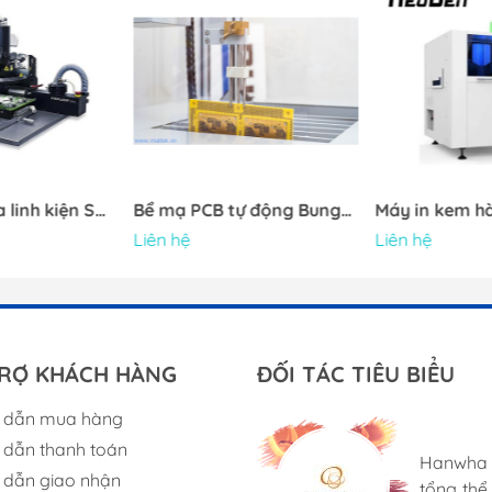
ứ thời điểm nào và ấn chạy cho phép quá trình tiếp
.
Trạm hàn sửa linh kiện SMD FINEPLACER® pico rs
Bể mạ PCB tự động Bungard Multi-Coater
Liên hệ
Liên hệ
anel size 10" x
anel size 12" x
RỢ KHÁCH HÀNG
ĐỐI TÁC TIÊU BIỂU
 dẫn mua hàng
Bungard 
Với sự h
dẫn thanh toán
bảng mạ
suất tuy
Hanwha 
Cung cấp
dẫn giao nhận
nhỏ, bao
máy Neo
tổng th
tạo đặc 