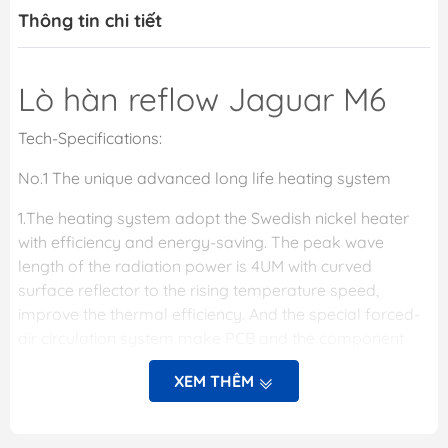
Thông tin chi tiết
Lò hàn reflow Jaguar M6
Tech-Specifications:
No.1 The unique advanced long life heating system
1.The heating system adopt the Swedish nickel heater
with efficiency and energy-saving. The peak wave
length of the radiation power is 4UM with curved
surface reflector to the rising temperature speed,
improve the thermal efficiency. And the special forced-
air circulation system make PCB and the component
heated uniform and eliminate the "shadow effect"
XEM THÊM
completely .
2.Using special high temperature resistant protection