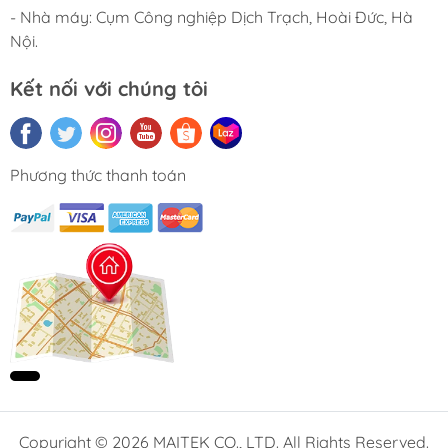
- Nhà máy: Cụm Công nghiệp Dịch Trạch, Hoài Đức, Hà
Specification:
Nội.
Model
JAGUAR M6
Kết nối với chúng tôi
Number of
UP 6/BOTTOM6
heating zones
Number of
Phương thức thanh toán
1
cooling zones
Length of heating
2500MM
Heating
zones
System
Heating mode
hot air
Cooling Mode
Force air
Max. Width of PCB
350mm
Mesh belt width
400mm
Copyright © 2026 MAITEK CO., LTD. All Rights Reserved.