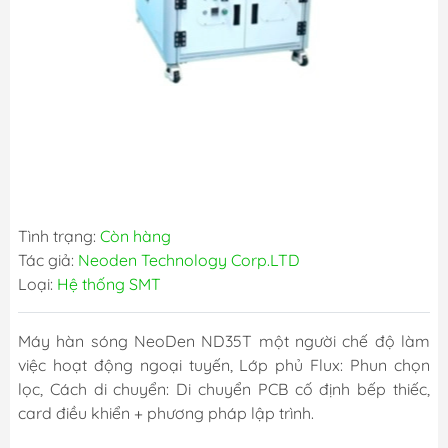
Tình trạng:
Còn hàng
Tác giả:
Neoden Technology Corp.LTD
Loại:
Hệ thống SMT
Máy hàn sóng NeoDen ND35T một người chế độ làm
việc hoạt động ngoại tuyến, Lớp phủ Flux: Phun chọn
lọc, Cách di chuyển: Di chuyển PCB cố định bếp thiếc,
card điều khiển + phương pháp lập trình.