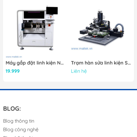
den ND450
Máy gắp đặt linh kiện NeoDen 10P
Trạm hàn sửa linh kiện SMD FINEPLACER® pico rs
19.999
Liên hệ
BLOG:
Blog thông tin
Blog công nghệ