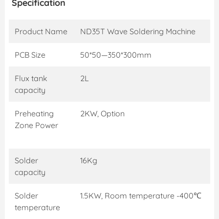
Specification
Product Name
ND35T Wave Soldering Machine
PCB Size
50*50—350*300mm
Flux tank
2L
capacity
Preheating
2KW, Option
Zone Power
Solder
16Kg
capacity
Solder
1.5KW, Room temperature -400℃
temperature