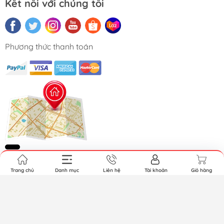
Kết nối với chúng tôi
Phương thức thanh toán
Trang chủ
Danh mục
Liên hệ
Tài khoản
Giỏ hàng
Copyright © 2026 MAITEK CO., LTD. All Rights Reserved.
Cung cấp bởi Sapo.