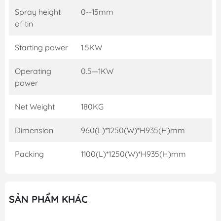
Spray height
0--15mm
of tin
Starting power
1.5KW
Operating
0.5—1KW
power
Net Weight
180KG
Dimension
960(L)*1250(W)*H935(H)mm
Packing
1100(L)*1250(W)*H935(H)mm
SẢN PHẨM KHÁC