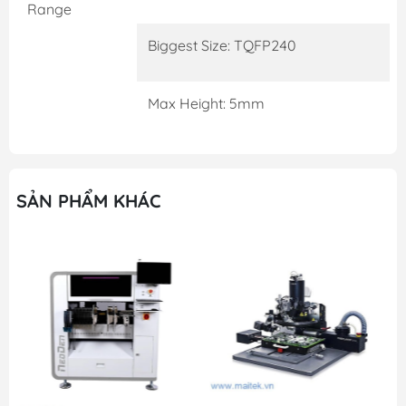
Range
Biggest Size: TQFP240
Four Nozzles
Any size nozzle can be installed
Max Height: 5mm
Designed in a suspended, fully symmetric
Mount at the same time with 360 degrees
SẢN PHẨM KHÁC
Vision System
(up-looking and down-looking camera)
Equip with high speed industry CCD cameras
Highly improved accuracy of placement from 0201
to BGA