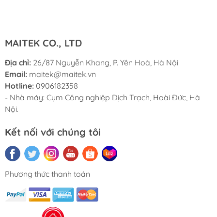
thiết bị SMT một cửa.
MAITEK CO., LTD
Địa chỉ:
26/87 Nguyễn Khang, P. Yên Hoà, Hà Nội
Email:
maitek@maitek.vn
Hotline:
0906182358
- Nhà máy: Cụm Công nghiệp Dịch Trạch, Hoài Đức, Hà
Nội.
Kết nối với chúng tôi
Phương thức thanh toán