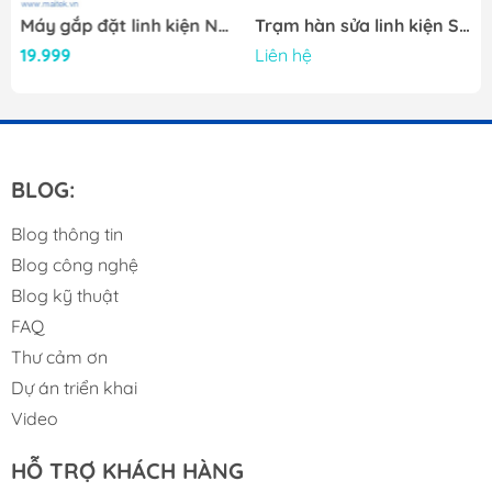
den ND450
Máy gắp đặt linh kiện NeoDen 10P
Trạm hàn sửa linh kiện SMD FINEPLACER® pico rs
19.999
Liên hệ
Electronic Feeders
8mm tape-and-reel feeders
Adopts feeding error corrections technique
BLOG:
handle up to 5 separate tubes
Blog thông tin
Package
Blog công nghệ
Blog kỹ thuật
FAQ
Thư cảm ơn
Dự án triển khai
Provide one-stop SMT assembly
Video
production line
HỖ TRỢ KHÁCH HÀNG