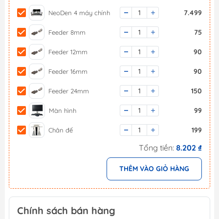
7.499
NeoDen 4 máy chính
75
Feeder 8mm
90
Feeder 12mm
90
Feeder 16mm
150
Feeder 24mm
99
Màn hình
199
Chân đế
Tổng tiền:
8.202 ₫
THÊM VÀO GIỎ HÀNG
Chính sách bán hàng