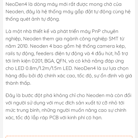
NeoDen4 là dòng máy mới rất được mong chờ của
Neoden, đây là hệ thống máy gắp đặt tự động cùng hệ
thống quét ảnh tự động.
Là một nhà thiết kế và phát triển máy PnP chuyên
nghiệp, Neoden them gia ngành công nghiệp SMT từ
năm 2010. Neoden 4 bao gồm hệ thống camera kép,
rails tự động, feeders điện tự động và 4 đầu hút, hỗ trợ
tới linh kiện 0201, BGA, QFN, và có khả năng đáp ứng
cho LED 0.8m/1.2m/1.5m LED. NeoDen4 là sư lựa chọn
hàng đầu bởi độ chính xác cao, tốc độ, sự ổn định và giá
thành thấp.
Đây là bước đột phá không chỉ cho Neoden mà còn đối
với người sử dụng với mục đích sản xuất từ cỡ nhỏ tới
mức trung bình, những người muốn nâng cao sự chính
xác, tốc độ lắp ráp PCB với kinh phí có hạn.