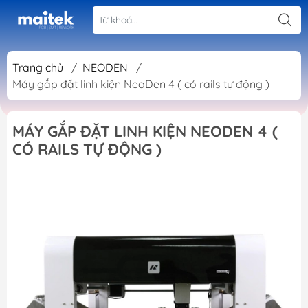
Trang chủ
/
NEODEN
/
Máy gắp đặt linh kiện NeoDen 4 ( có rails tự động )
MÁY GẮP ĐẶT LINH KIỆN NEODEN 4 (
CÓ RAILS TỰ ĐỘNG )