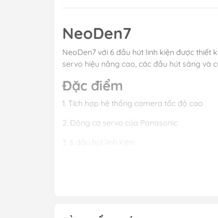
NeoDen7
NeoDen7 với 6 đầu hút linh kiện được thiết 
servo hiệu năng cao, các đầu hút sáng và cứ
Đặc điểm
1. Tích hợp hệ thống camera tốc độ cao
2. Động cơ servo của Panasonic
3. 6 đầu hút linh kiện
4. Tốc độ lên tới 14,000 cph
5. Giao diện điều khiển GUI (graphical use
6. Feeders điện thông minh, chính xác, hỗ trợ