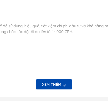
SPIDÉ
Kiểm soát vào 
HG LASER
Nhà hàng thôn
Puhui
Nhà thuốc, bện
kế dễ sử dụng, hiệu quả, tiết kiệm chi phí đầu tư và khả năn
minh
Seamark ZM
ng chắc, tốc độ tối đa lên tới 14,000 CPH.
ABI Electronics
Fritsch Gmbh
Creative Electron
NeoDen
Bungard Elektronik
SKL SYSTEM
Hanwha Precision
XEM THÊM
Machinery
r interface) xây dựng trên nền Windows®-cho phép lập trình g
THUNDER LASER
 quản lý và track linh kiện
DDM Novastar