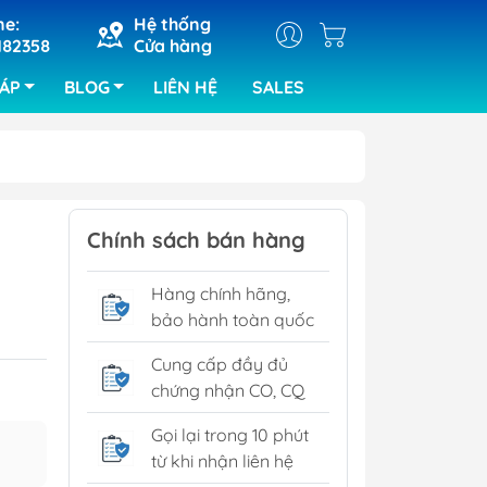
ne:
Hệ thống
182358
Cửa hàng
HÁP
BLOG
LIÊN HỆ
SALES
ray
Máy cắt khắc laser
Chính sách bán hàng
ra bảng
Máy hàn chip set
Hàng chính hãng,
kiện của ABI
bảo hành toàn quốc
ra lỗi bo
RIX
Cung cấp đầy đủ
chứng nhận CO, CQ
tra SPI
tra quang
Gọi lại trong 10 phút
từ khi nhận liên hệ