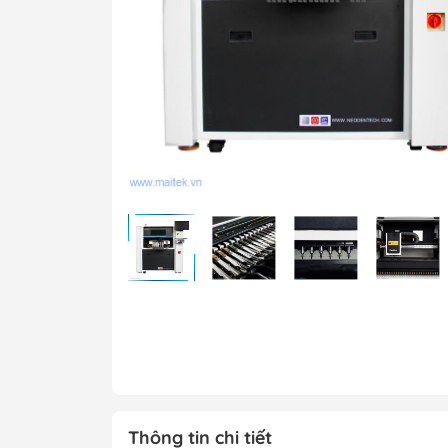
Máy ép phim
Máy hiện hình, ă
Bể mạ điện phân
Máy chụp UV
Máy SMT bán tự 
Máy kiểm tra chấ
PCB
Xử lý bề mặt
Xử lý nước thải
Vật tư tiêu hao
Hệ thống mẫu P
Hệ thống mẫu S
Thông tin chi tiết