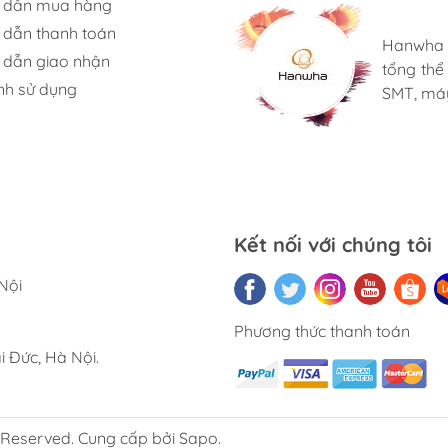
 dẫn mua hàng
 cấp
0.6MPa
Bungard 
Với sự h
dẫn thanh toán
bảng mạ
suất tuy
Hanwha 
Cung cấp
dẫn giao nhận
nhỏ, bao
máy Neo
tổng th
tạo đặc 
h thước đóng
1420*1220*1665
tiêu hao
R & D, t
nh sử dụng
SMT, máy
cho hình
 (mm)
trao tay
vừa và 
sản phẩm
nghiệp về
ng lượng phủ
320KG
Kết nối với chúng tôi
Nội
Phương thức thanh toán
 Đức, Hà Nội.
 Reserved. Cung cấp bởi Sapo.