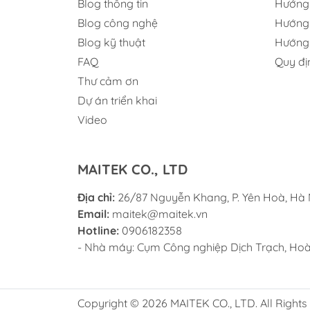
Blog thông tin
Hướng
Độ phân giải
±0.01mm
Khí
X/Y Axis
Blog công nghệ
Hướng 
Blog kỹ thuật
Hướng 
Nguồn cấp
110V/220V
Kíc
FAQ
Quy đị
gói
Thư cảm ơn
Trọng lượng
280KG
Trọ
Dự án triển khai
tịnh
bì
Video
MAITEK CO., LTD
Địa chỉ:
26/87 Nguyễn Khang, P. Yên Hoà, Hà 
Email:
maitek@maitek.vn
Hotline:
0906182358
- Nhà máy: Cụm Công nghiệp Dịch Trạch, Hoài
Copyright © 2026 MAITEK CO., LTD. All Rights