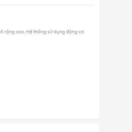
ra
g minh
h viện thông
g mở rộng cao. Hệ thống sử dụng động cơ
ia công nhanh chóng