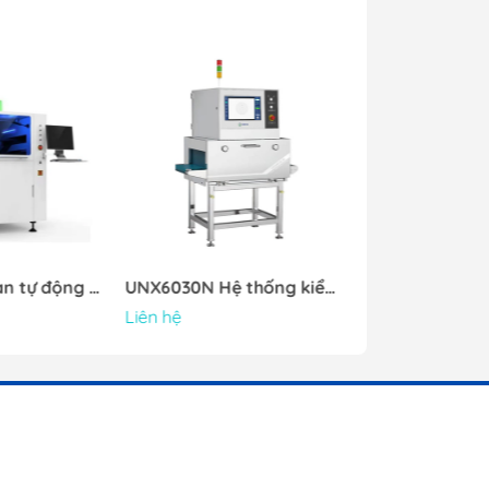
Máy in kem hàn tự động Neoden ND1
UNX6030N Hệ thống kiểm tra Xray trong ngành thực phẩm
Liên hệ
Liên hệ