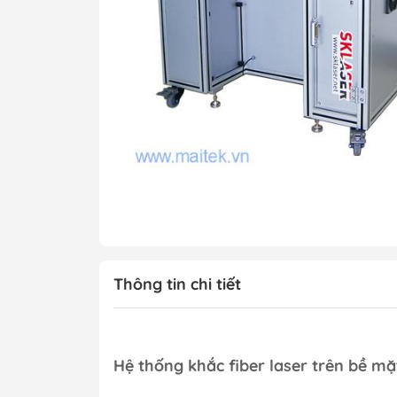
Máy ép phim
Máy hiện hình, ă
Bể mạ điện phân
Máy chụp UV
Máy SMT bán tự 
Máy kiểm tra chấ
PCB
Xử lý bề mặt
Xử lý nước thải
Vật tư tiêu hao
Thông tin chi tiết
Hệ thống mẫu P
Hệ thống mẫu S
Hệ thống khắc fiber laser trên bề mặt