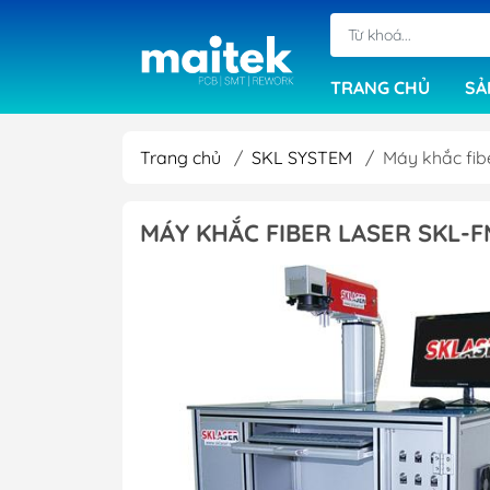
TRANG CHỦ
SẢ
Trang chủ
/
SKL SYSTEM
/
Máy khắc fi
Máy cắt bo mạch
MÁY KHẮC FIBER LASER SKL-
Máy khoan cơ
Máy ép đa lớp
Máy sấy khô PCB
Phần mềm
Máy in phim
Máy làm mạch in
Máy chải rửa bo