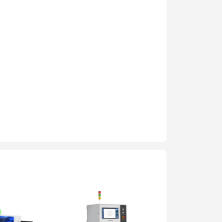
ra
g minh
h viện thông
 7 bản quyền