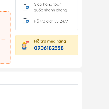
Giao hàng toàn
quốc nhanh chóng
Hỗ trợ dịch vụ 24/7
Hỗ trợ mua hàng
0906182358
 minh
Tủ môi trường
inh
ng trang