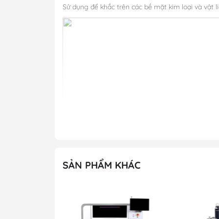
Sử dụng để khắc trên các bề mặt kim loại và vật li
SẢN PHẨM KHÁC