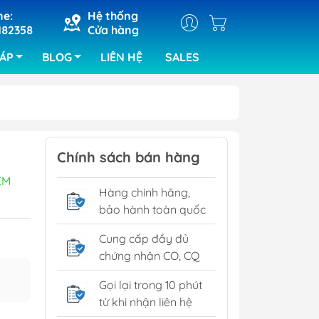
ne:
Hệ thống
182358
Cửa hàng
HÁP
BLOG
LIÊN HỆ
SALES
ray
Máy cắt khắc laser
Chính sách bán hàng
ra bảng
Máy hàn chip set
EM
Hàng chính hãng,
kiện của ABI
bảo hành toàn quốc
ra lỗi bo
RIX
Cung cấp đầy đủ
chứng nhận CO, CQ
tra SPI
tra quang
Gọi lại trong 10 phút
từ khi nhận liên hệ