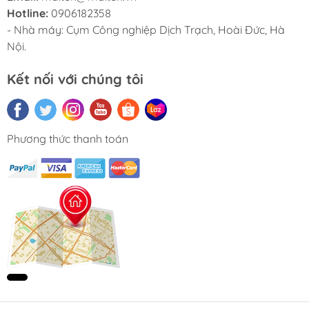
Hotline:
0906182358
- Nhà máy: Cụm Công nghiệp Dịch Trạch, Hoài Đức, Hà
- Tìm các vết nứt và vết lõm nhỏ trong một tổ hợp
Nội.
cơ khí quân sự rất phức tạp.
- Đo ID / OD của ống thông chạy qua máy
Kết nối với chúng tôi
TruView ™ ở tốc độ 0,5m / s.
- Đạt hoặc không đạt thiết bị y tế dựa trên sự hiện
diện và vị trí của các bộ phận.
- Kiểm tra điện thoại thông minh đã tân trang lại
Phương thức thanh toán
để tìm các ốc vít bị thiếu / thừa và một số điểm
không nhất quán khác.
- Kiểm tra thất bại nếu nội dung của một gói hàng
không như mong đợi.
- Tìm linh kiện giả bên trong điện thoại thông minh
tân trang.
TruView™ Inspector
Efficient quality spot checks.
Kiểm tra điểm chất lượng hiệu quả. Phần mềm TruView