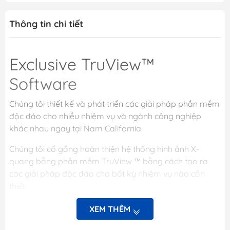
Thông tin chi tiết
Exclusive TruView™
Software
Chúng tôi thiết kế và phát triển các giải pháp phần mềm
độc đáo cho nhiều nhiệm vụ và ngành công nghiệp
khác nhau ngay tại Nam California.
Chúng tôi cố gắng hoàn thiện hệ thống hình ảnh X-
quang bằng phần mềm TruView ™ bằng cách tạo ra
các giải pháp độc đáo cho bất kỳ nhiệm vụ nào cần
thiết.
Phần mềm TruView ™ sử dụng trí thông minh nhân tạo,
XEM THÊM
các tác vụ hoàn toàn tự động, phát hiện điểm chính xác