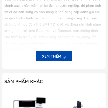
chính xác, phần mềm phân tích chuyên nghiệp, để phân tích
nhiệt độ hàn sóng và hàn nóng lại để cung cấp đánh giá chỉ
số quy trình chính xác và tối ưu hóa đường cong.
Các sản
phẩm phù hợp để xử lý SMT / DIP, tôi và đóng rắn kính năng
lượng mặt trời, sơn Dacromet và Jiumette, sơn chống dính
cho thiết bị gia dụng, sơn nướng bằng nhựa UV, đóng rắn
nhựa epoxy, sơn nhỏ giọt cho động cơ, sơn ô tô, sơn màu
làm khô bảng và đóng rắn, nung kết men, xử lý nhiệt hợp kim
nhôm, ủ thủy tinh, phun bột kim loại và sắp tới là ngành Công
XEM THÊM
nghiệp.
Các chỉ số kỹ thuật:
SẢN PHẨM KHÁC
Đặc điểm kỹ thuật mô hình:
TC-40KII
Kênh thử nghiệm:
Nhiệt kế 4 kênh
Cặp nhiệt điện:
Loại K
℃ hoặc 0--1200 ℃
Phạm vi nhiệt độ:
-100--500