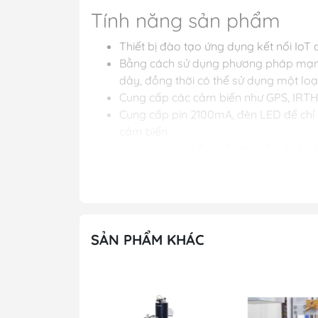
Tính năng sản phẩm
Thiết bị đào tạo ứng dụng kết nối I
Bằng cách sử dụng phương pháp mạng m
dây, đồng thời có thể sử dụng một loạt
Cung cấp các cảm biến như GPS, IRT
Cung cấp pin 2100mA, đèn LED để chỉ 
cảm biến
Nút cảm biến hỗ trợ Python 3 kiểu trì
Môi trường phát triển tích hợp dựa tr
Cung cấp nội dung đào tạo cho các n
Thông số phần mềm
SẢN PHẨM KHÁC
Thông số kỹ thuật phần
Nội dung đào tạo