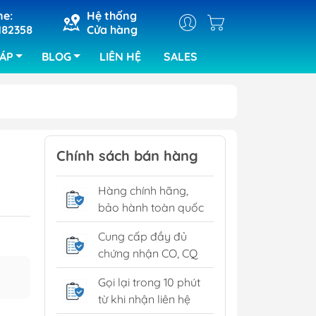
ne:
Hệ thống
182358
Cửa hàng
HÁP
BLOG
LIÊN HỆ
SALES
ray
Máy cắt khắc laser
Chính sách bán hàng
ra bảng
Máy hàn chip set
Hàng chính hãng,
kiện của ABI
bảo hành toàn quốc
ra lỗi bo
RIX
Cung cấp đầy đủ
chứng nhận CO, CQ
tra SPI
tra quang
Gọi lại trong 10 phút
từ khi nhận liên hệ