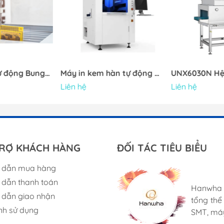
FINETECH
ân tạo AI
m
Bể mạ PCB tự động Bungard Multi-Coater
Máy in kem hàn tự động Neoden ND1
Liên hệ
Liên hệ
in ( Chuỗi
RỢ KHÁCH HÀNG
ĐỐI TÁC TIÊU BIỂU
Androi
nhanh,
 dẫn mua hàng
Bungard 
Với sự h
dẫn thanh toán
bảng mạ
suất tuy
Hanwha 
Cung cấp
dẫn giao nhận
nhỏ, bao
máy Neo
tổng th
tạo đặc 
tiêu hao
R & D, t
nh sử dụng
SMT, máy
cho hình
trao tay
vừa và 