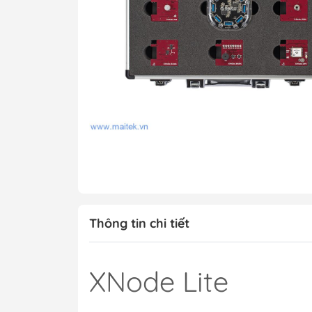
Máy ép phim
Máy hiện hình, ă
Bể mạ điện phân
Máy chụp UV
Máy SMT bán tự 
Máy kiểm tra chấ
PCB
Xử lý bề mặt
Xử lý nước thải
Vật tư tiêu hao
Thông tin chi tiết
Hệ thống mẫu P
Hệ thống mẫu S
XNode Lite