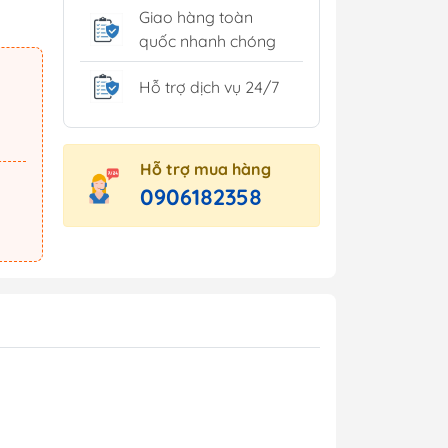
Giao hàng toàn
quốc nhanh chóng
Hỗ trợ dịch vụ 24/7
Hỗ trợ mua hàng
0906182358
 minh
Tủ môi trường
inh
ng trang