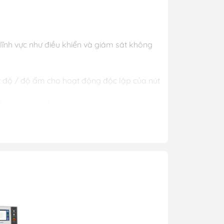
ra
g minh
h viện thông
ĩnh vực như điều khiển và giám sát không
t độ / độ ẩm cho hoạt động độc lập của nút
 dễ dàng và ngắn gọn