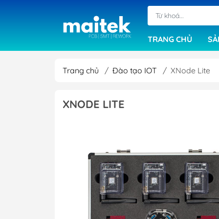
TRANG CHỦ
SẢ
Trang chủ
/
Đào tạo IOT
/
XNode Lite
Máy cắt bo mạch
XNODE LITE
Máy khoan cơ
Máy ép đa lớp
Máy sấy khô PCB
Phần mềm
Máy in phim
Máy làm mạch in
Máy chải rửa bo